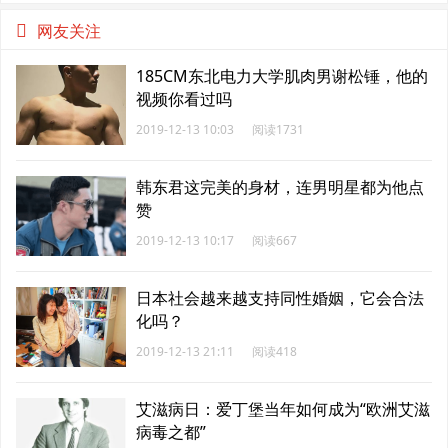
网友关注
185CM东北电力大学肌肉男谢松锤，他的
视频你看过吗
2019-12-13 10:03
阅读1731
韩东君这完美的身材，连男明星都为他点
赞
2019-12-13 10:17
阅读667
日本社会越来越支持同性婚姻，它会合法
化吗？
2019-12-13 21:11
阅读418
艾滋病日：爱丁堡当年如何成为“欧洲艾滋
病毒之都”