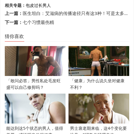
相关专题：
包皮过长
男人
上一篇：
医生坦白：艾滋病的传播途径只有这3种！可是太多人搞混了
下一篇：
七个习惯最伤精
猜你喜欢
「敢问必答」男性私处毛发旺
「健康」为什么说久坐对健康
盛可以自己修剪吗？
不利？
能达到这5个状态的男人，值得
男士衰老期来临，这4个变化要