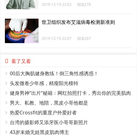
2019-12-19 22:02
阅读278
世卫组织发布艾滋病毒检测新准则
2019-12-19 22:07
阅读267
看了又看
00后大胸肌健身教练！倒三角性感诱惑！
头发微卷少年感，精瘦阳光模特
健身男神“出片”秘籍：网红拍照打卡，秀出你的完美肌肉
线条！
男大、私教、地陪，黑皮小哥他都是
热爱Crossfit的重度户外爱好者
台湾的摄影师又添牙医小哥哥新照片
43岁未婚无娃黑皮肌肉博主