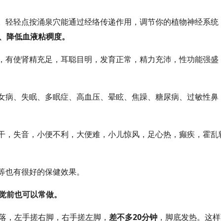
。轻轻点按涌泉穴能通过经络传递作用，调节你的植物神经系统
、降低血液粘稠度。
，有使肾精充足，耳聪目明，发育正常，精力充沛，性功能强盛
女病、失眠、多眠症、高血压、晕眩、焦躁、糖尿病、过敏性鼻
干，失音，小便不利，大便难，小儿惊风，足心热，癫疾，霍乱
等也有很好的保健效果。
觉前也可以常做。
落，左手搓右脚，右手搓左脚，
差不多20分钟
，脚底发热。这样