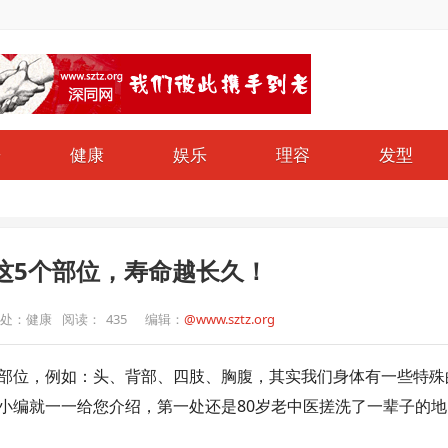
哥
健康
娱乐
理容
发型
这5个部位，寿命越长久！
处：健康
阅读：
435
编辑：
@www.sztz.org
部位，例如：头、背部、四肢、胸腹，其实我们身体有一些特殊
小编就一一给您介绍，第一处还是80岁老中医搓洗了一辈子的地