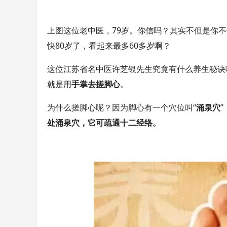
上图这位老中医，79岁。你信吗？其实不但是你
快80岁了，看起来最多60多岁啊？
这位江苏省名中医许芝银先生究竟有什么养生秘诀
就是用
手掌去搓脚心
。
为什么搓脚心呢？因为脚心有一个穴位叫“
涌泉穴
处涌泉穴，它可疏通十二经络。