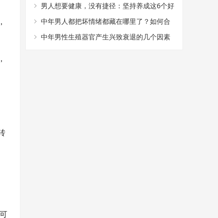
关注
男人想要健康，没有捷径：坚持养成这6个好
，
习惯
中年男人都把坏情绪都藏在哪里了？如何合
理发泄自己的情绪
中年男性生殖器官产生兴致衰退的几个因素
，
转
可