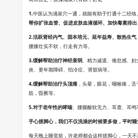
1.
中医认为涌泉穴一通，就能有助于打通十二经络
帮你扩张血管、促进皮肤血液循环、加快毒素排出
2.活跃肾经内气、固本培元、延年益寿、散热生气
腰膝壮实不软，行走有力等。
3.缓解帮助治疗神经衰弱
、精力减退、倦怠感、妇
炎、更年期障碍、怕冷症、肾脏病等。
4.缓解帮助治疗头顶痛
，头晕，眼花，咽喉痛，舌
筋，昏厥等。
5.对于老年性的哮喘
、腰腿酸软无力、耳聋、耳鸣
手心搓脚心，我们不仅洗澡的时候要多做，平时睡
每天晚上睡觉前，许老师都会这样搓脚心，一天不