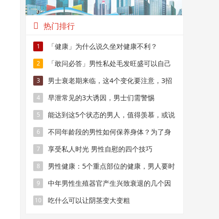
热门排行
「健康」为什么说久坐对健康不利？
1
「敢问必答」男性私处毛发旺盛可以自己
2
修剪吗？
男士衰老期来临，这4个变化要注意，3招
3
教你护理身体
早泄常见的3大诱因，男士们需警惕
4
能达到这5个状态的男人，值得羡慕，或说
5
明身体很健康
不同年龄段的男性如何保养身体？为了身
6
体健康，看看这4个建议
享受私人时光 男性自慰的四个技巧
7
男性健康：5个重点部位的健康，男人要时
8
时关注
中年男性生殖器官产生兴致衰退的几个因
9
素
吃什么可以让阴茎变大变粗
10