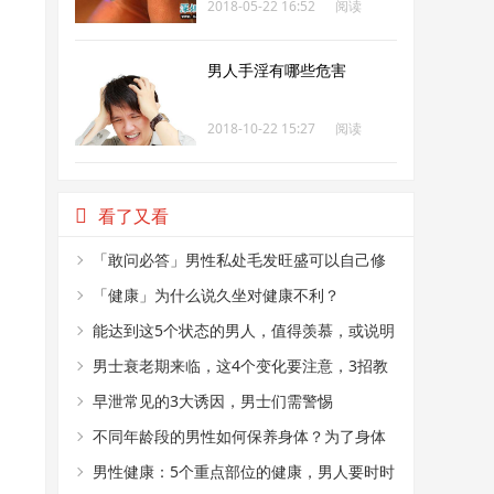
2018-05-22 16:52
阅读
268
男人手淫有哪些危害
2018-10-22 15:27
阅读
269
看了又看
「敢问必答」男性私处毛发旺盛可以自己修
剪吗？
「健康」为什么说久坐对健康不利？
能达到这5个状态的男人，值得羡慕，或说明
身体很健康
男士衰老期来临，这4个变化要注意，3招教
你护理身体
早泄常见的3大诱因，男士们需警惕
不同年龄段的男性如何保养身体？为了身体
健康，看看这4个建议
男性健康：5个重点部位的健康，男人要时时